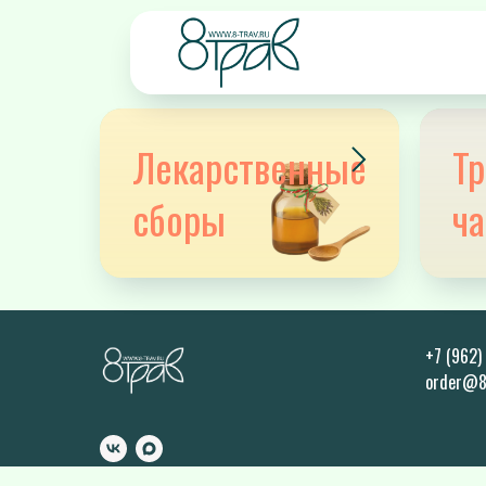
Лекарственные
Т
сборы
ча
+7 (962)
order@8-