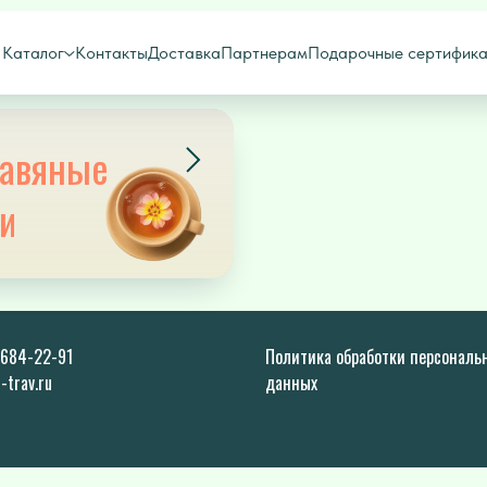
АЛТАЙСКИЕ ТРАВЫ
Каталог
Контакты
Доставка
Партнерам
Подарочные сертифик
равяные
и
 684-22-91
Политика обработки персональ
trav.ru
данных