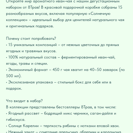
Откройте мир ароматного иван-чая с нашим дегустационным
набором от 8Трав! В красивой подарочной коробке собраны 15
разнообразных вкусов, включая популярную «Солнечную
коллекцию» – идеальный выбор для ценителей натурального чая
и оригинальных подарков.
Почему стоит попробовать?
• 15 уникальных композиций – от нежных цветочных до пряных
ягодных и травяных вкусов.
• 100% натуральный состав – ферментированный иван-чай,
ягоды, травы и специи.
• Экономичный формат – 450 г чая хватит на 40–50 заварок (по
500 мл).
• Эксклюзивная упаковка – стильный бокс для себя или в
подарок.
Что входит в набор?
В коллекции представлены бестселлеры 8Трав, в том числе:
• Ягодный рассвет – бодрящий микс черники, саган-дайля и
гибискуса.
• Солнце Карелии – терпкость рябины с нотками еловой хвои.
• Нежный закат – сочетание апельсина, облепихи и кардамона.