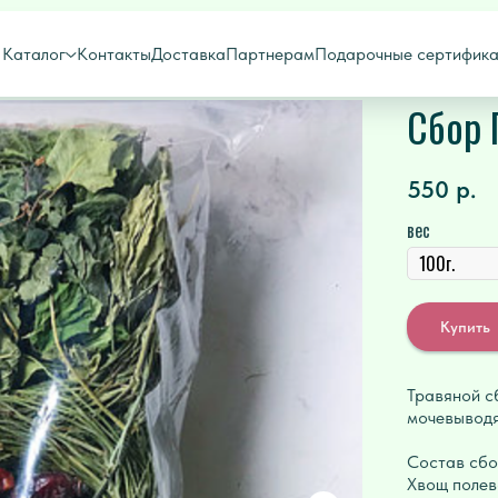
Каталог
Контакты
Доставка
Партнерам
Подарочные сертифик
Сбор 
550
р.
вес
Купить
Травяной с
мочевыводя
Состав сбо
Хвощ полев