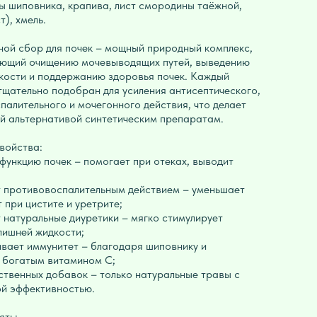
ды шиповника, крапива, лист смородины таёжной,
т), хмель.
ной сбор для почек – мощный природный комплекс,
ющий очищению мочевыводящих путей, выведению
кости и поддержанию здоровья почек. Каждый
тщательно подобран для усиления антисептического,
палительного и мочегонного действия, что делает
ой альтернативой синтетическим препаратам.
войства:
 функцию почек – помогает при отеках, выводит
 противовоспалительным действием – уменьшает
 при цистите и уретрите;
 натуральные диуретики – мягко стимулирует
лишней жидкости;
вает иммунитет – благодаря шиповнику и
 богатым витамином C;
сственных добавок – только натуральные травы с
й эффективностью.
ять: