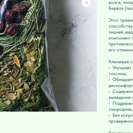
розга, пло
берёза (лис
Этот травя
способству
лишней жид
компонент 
противовос
его отличн
Ключевые с
• Улучшает
токсины;
• Обладает
дискомфорт
• Содержит
выведение 
• Поддержи
смородине,
• Без иску
проверенно
Как примен