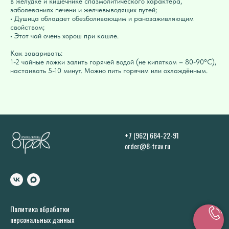
в желудке и кишечнике спазмолитического характера,
заболеваниях печени и желчевыводящих путей;
• Душица обладает обезболивающим и ранозаживляющим
свойством;
• Этот чай очень хорош при кашле.
Как заваривать:
1-2 чайные ложки залить горячей водой (не кипятком – 80-90°C),
настаивать 5-10 минут. Можно пить горячим или охлаждённым.
+7 (962) 684-22-91
order@8-trav.ru
Политика обработки
персональных данных