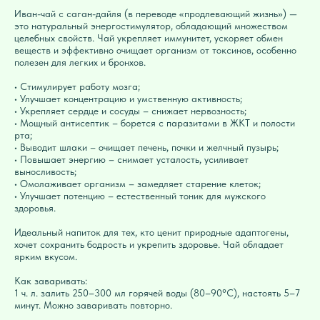
Иван-чай с саган-дайля (в переводе «продлевающий жизнь») —
это натуральный энергостимулятор, обладающий множеством
целебных свойств. Чай укрепляет иммунитет, ускоряет обмен
веществ и эффективно очищает организм от токсинов, особенно
полезен для легких и бронхов.
• Стимулирует работу мозга;
• Улучшает концентрацию и умственную активность;
• Укрепляет сердце и сосуды – снижает нервозность;
• Мощный антисептик – борется с паразитами в ЖКТ и полости
рта;
• Выводит шлаки – очищает печень, почки и желчный пузырь;
• Повышает энергию – снимает усталость, усиливает
выносливость;
• Омолаживает организм – замедляет старение клеток;
• Улучшает потенцию – естественный тоник для мужского
здоровья.
Идеальный напиток для тех, кто ценит природные адаптогены,
хочет сохранить бодрость и укрепить здоровье. Чай обладает
ярким вкусом.
Как заваривать:
1 ч. л. залить 250–300 мл горячей воды (80–90°C), настоять 5–7
минут. Можно заваривать повторно.