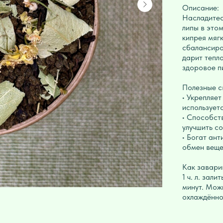
Описание:
Насладитес
липы в это
кипрея мяг
сбалансиро
дарит тепл
здоровое п
Полезные с
• Укрепляе
используетс
• Способст
улучшить со
• Богат ан
обмен веще
Как завари
1 ч. л. зал
минут. Мож
охлаждённо