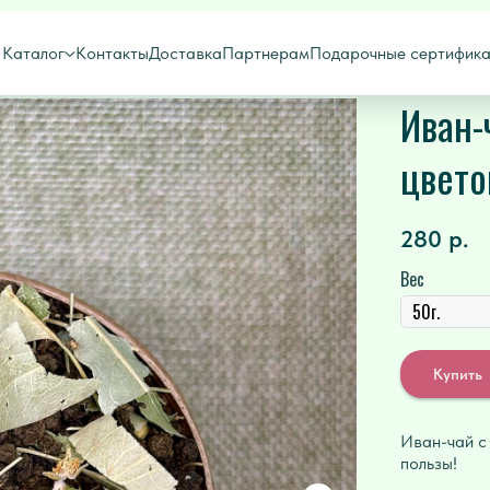
Каталог
Контакты
Доставка
Партнерам
Подарочные сертифик
Иван-
цвето
280
р.
Вес
Купить
Иван-чай с
пользы!