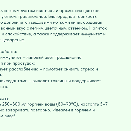
ь нежным дуэтом иван-чая и ароматных цветков
м уютном травяном чае. Благородная терпкость
ко дополняется медовыми нотками липы, создавая
ванный вкус с легким цветочным оттенком. Напиток
о и спокойствие, а также поддерживает иммунитет и
ищеварение.
войства:
т иммунитет – липовый цвет традиционно
я при простудах;
вует расслаблению – помогает снизить стресс и
н;
тиоксидантами – выводит токсины и поддерживает
ств.
вать:
ить 250–300 мл горячей воды (80–90°C), настоять 5–7
но заваривать повторно. Идеален в горячем и
м виде!